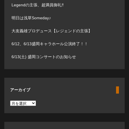
Legendの主張、超満員御礼‼️
明日は浅草Someday♪
大友義雄プロデュース【レジェンドの主張】
6/12、6/13盛岡キャラホール公演終了！！
6/13(土) 盛岡コンサートのお知らせ
アーカイブ
ア
ー
カ
イ