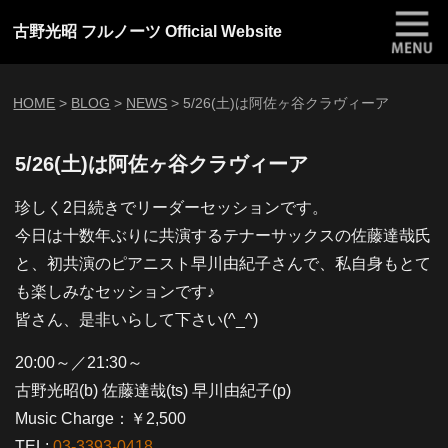
古野光昭 フルノーツ Official Website
HOME
>
BLOG
>
NEWS
>
5/26(土)は阿佐ヶ谷クラヴィーア
5/26(土)は阿佐ヶ谷クラヴィーア
珍しく2日続きでリーダーセッションです。
今日は十数年ぶりに共演するテナーサックスの佐藤達哉氏
と、初共演のピアニスト早川由紀子さんで、私自身もとて
も楽しみなセッションです♪
皆さん、是非いらして下さい(^_^)
20:00～／21:30～
古野光昭(b) 佐藤達哉(ts) 早川由紀子(p)
Music Charge：￥2,500
TEL:
03-3393-0418