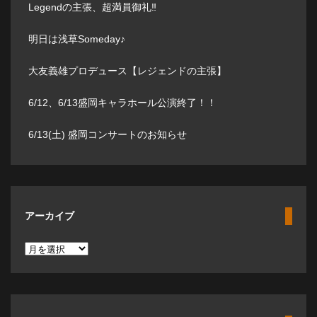
Legendの主張、超満員御礼‼️
明日は浅草Someday♪
大友義雄プロデュース【レジェンドの主張】
6/12、6/13盛岡キャラホール公演終了！！
6/13(土) 盛岡コンサートのお知らせ
アーカイブ
ア
ー
カ
イ