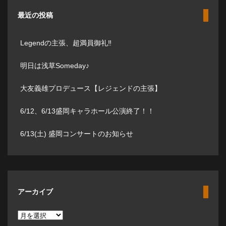
最近の投稿
Legendの主張、超満員御礼‼️
明日は浅草Someday♪
大友義雄プロデュース【レジェンドの主張】
6/12、6/13盛岡キャラホール公演終了！！
6/13(土) 盛岡コンサートのお知らせ
アーカイブ
ア