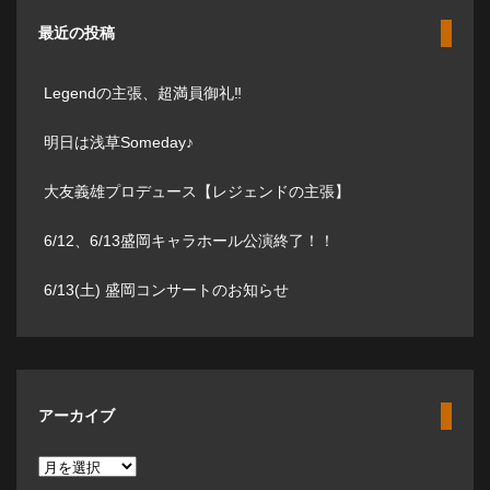
最近の投稿
Legendの主張、超満員御礼‼️
明日は浅草Someday♪
大友義雄プロデュース【レジェンドの主張】
6/12、6/13盛岡キャラホール公演終了！！
6/13(土) 盛岡コンサートのお知らせ
アーカイブ
ア