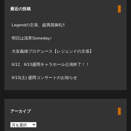
最近の投稿
Legendの主張、超満員御礼‼️
明日は浅草Someday♪
大友義雄プロデュース【レジェンドの主張】
6/12、6/13盛岡キャラホール公演終了！！
6/13(土) 盛岡コンサートのお知らせ
アーカイブ
ア