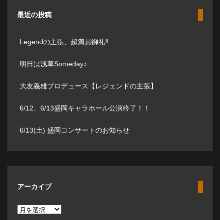
最近の投稿
Legendの主張、超満員御礼‼️
明日は浅草Someday♪
大友義雄プロデュース【レジェンドの主張】
6/12、6/13盛岡キャラホール公演終了！！
6/13(土) 盛岡コンサートのお知らせ
アーカイブ
ア